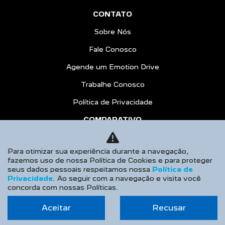
CONTATO
Sobre Nós
Fale Conosco
Agende um Emotion Drive
Trabalhe Conosco
Política de Privacidade
COMPARATIVO
AGENDE UM TEST DRIVE
Para otimizar sua experiência durante a navegação,
No trânsito, enxergar o outro salva
fazemos uso de nossa Política de Cookies e para proteger
seus dados pessoais respeitamos nossa
Política de
vidas.
Privacidade
. Ao seguir com a navegação e visita você
concorda com nossas Políticas.
Aceitar
Recusar
Desenvolvido pela DEALERSPACE ® Direitos Reservados.