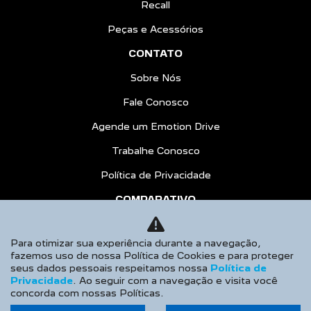
Recall
Peças e Acessórios
CONTATO
Sobre Nós
Fale Conosco
Agende um Emotion Drive
Trabalhe Conosco
Política de Privacidade
COMPARATIVO
AGENDE UM TEST DRIVE
Para otimizar sua experiência durante a navegação,
No trânsito, enxergar o outro salva
fazemos uso de nossa Política de Cookies e para proteger
seus dados pessoais respeitamos nossa
Política de
vidas.
Privacidade
. Ao seguir com a navegação e visita você
concorda com nossas Políticas.