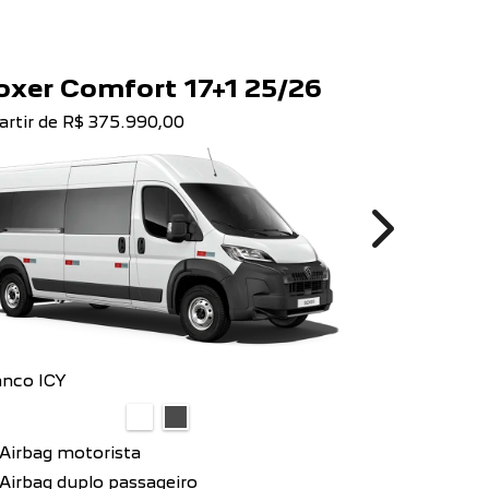
oxer Comfort 17+1 25/26
Boxer L
artir de R$ 375.990,00
a partir de R
Next
anco ICY
Branco ICY
Airbag motorista
15 passage
bancos recli
Airbag duplo passageiro