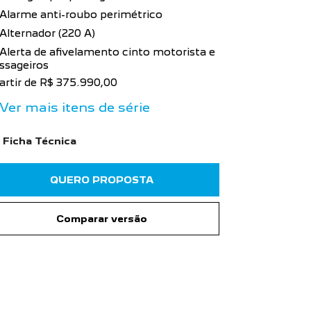
Airbag mo
Alarme anti-roubo perimétrico
Airbag du
Alternador (220 A)
Alarme an
Alerta de afivelamento cinto motorista e
ssageiros
Alternador
artir de R$ 375.990,00
a partir de R
Ver mais itens de série
+ Ver mais
Ficha Técnica
Ficha Téc
QUERO PROPOSTA
Comparar versão