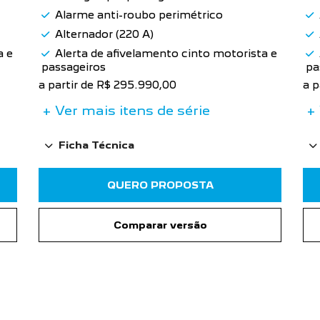
Alarme anti-roubo perimétrico
Alternador (220 A)
a e
Alerta de afivelamento cinto motorista e
passageiros
pa
a partir de R$ 295.990,00
a p
+ Ver mais itens de série
+ 
Ficha Técnica
QUERO PROPOSTA
Comparar versão