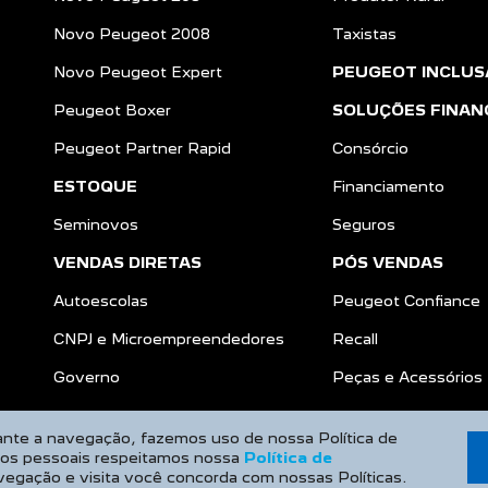
NOVOS
Locadoras
Novo Peugeot 208
Produtor Rural
Novo Peugeot 2008
Taxistas
Novo Peugeot Expert
PEUGEOT INCLUS
Peugeot Boxer
SOLUÇÕES FINAN
Peugeot Partner Rapid
Consórcio
ESTOQUE
Financiamento
Seminovos
Seguros
VENDAS DIRETAS
PÓS VENDAS
Autoescolas
Peugeot Confiance
CNPJ e Microempreendedores
Recall
Governo
Peças e Acessórios
rante a navegação, fazemos uso de nossa Política de
dos pessoais respeitamos nossa
Política de
vegação e visita você concorda com nossas Políticas.