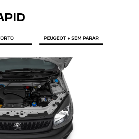
APID
FORTO
PEUGEOT + SEM PARAR
CONSUM
A Partner Rap
combustível, f
(gasolina) em 