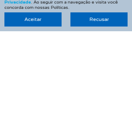
Privacidade
. Ao seguir com a navegação e visita você
concorda com nossas Políticas.
Aceitar
Recusar
Lille Veículos e Peças Ltda
CNPJ: 26.219.853/0001-02
NOVOS
Novo Peugeot 208
Novo Peugeot 2008
Novo Peugeot Expert
Peugeot Boxer
Peugeot Partner Rapid
ESTOQUE