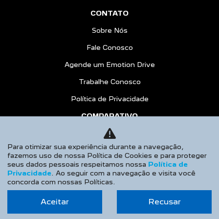
CONTATO
Sobre Nós
Fale Conosco
Agende um Emotion Drive
Trabalhe Conosco
Política de Privacidade
COMPARATIVO
AGENDE UM TEST DRIVE
Para otimizar sua experiência durante a navegação,
No trânsito, enxergar o outro salva
fazemos uso de nossa Política de Cookies e para proteger
seus dados pessoais respeitamos nossa
Política de
vidas.
Privacidade
. Ao seguir com a navegação e visita você
concorda com nossas Políticas.
Aceitar
Recusar
Desenvolvido pela DEALERSPACE ® Direitos Reservados.