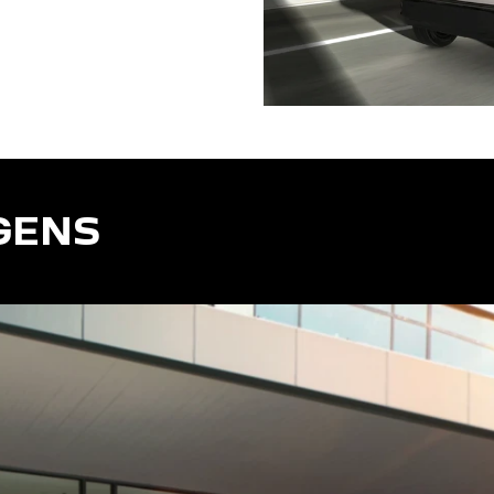
 CVT
GENS