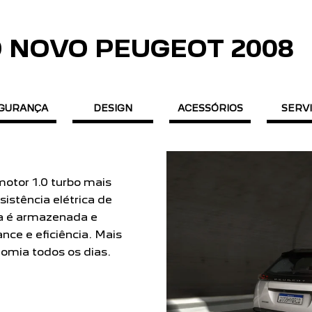
 NOVO PEUGEOT 2008
GURANÇA
DESIGN
ACESSÓRIOS
SERV
ápido. As versões GT
e T200 AT do Novo
ex com 130 cv de