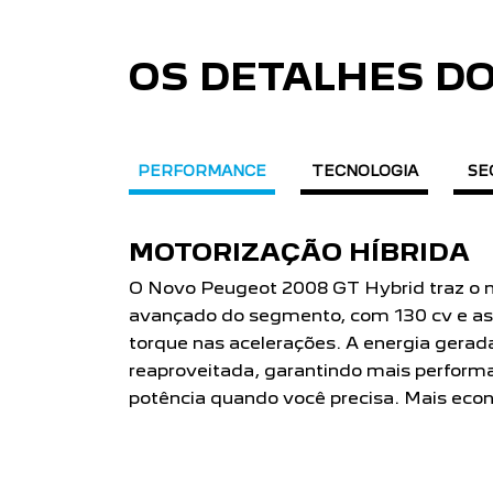
OS DETALHES DO
PERFORMANCE
TECNOLOGIA
SE
MOTOR TURBO 200
Potência para você ir mais longe, mais r
Hybrid T200 AT, Allure T200 AT e Activ
Peugeot 2008 com o Motor Turbo 200 Fl
potência e 200 Nm de torque.