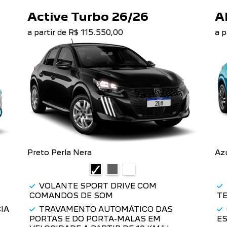
LANTERNAS EM LED
S
Disponível em todas as versões, as
No
lanternas traseiras em LED equipam o
vo
novo Peugeot 208, que também conta
na
com novo lettering para um design de
e 
linhas marcantes e únicas.
ve
se
PEUGEOT 208