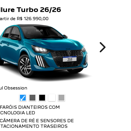
OFISTICAÇÃO
vos bancos com costura especial e
lante esportivo com diâmetro reduzido
 versões Style, além de tapete, volante
acabamentos escurecidos, exclusivos da
rsão GT, completam o novo interior do
u 208.