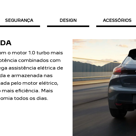
SEGURANÇA
DESIGN
ACESSÓRIOS
m/h em apenas 9 segundos
otência.