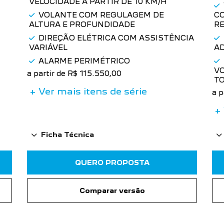
Active Turbo 26/26
A
a partir de R$ 115.550,00
a p
Preto Perla Nera
Az
VOLANTE SPORT DRIVE COM
COMANDOS DE SOM
TE
IA
TRAVAMENTO AUTOMÁTICO DAS