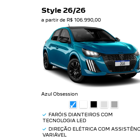
IDENTIDADE LUMINOSA
O novo Peugeot 208 carrega uma
identidade luminosa, com faróis full LED
em formato de Garra de Leão e DRL
“Dentes de Sabre” em LED.
VERSÕES NOVO 