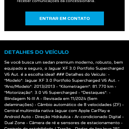
receber comunicações da concessionária.
ENTRAR EM CONTATO
DETALHES DO VEÍCULO
Se você busca um sedan premium moderno, robusto, bem
equipado e seguro, o Jaguar XF 3.0 Portfolio Supercharged
V6 Aut. é a escolha ideal! ### Detalhes do Veículo: -
*Modelo*: Jaguar XF 3.0 Portfolio Supercharged V6 Aut. -
*Ano/Modelo*: 2013/2013 - *Kilometragem*: 81.770 km -
*Motorização*: 3.0 V6 Supercharged - *Destaques*: -
Blindagem N-III A - Revisada em 11/2024 (Sem
delaminações) - Câmbio automático de 8 velocidades (ZF) -
Central multimídia nativa Jaguar com Apple CarPlay e
Android Auto - Direção Hidráulica - Ar-condicionado Digital -
Dual Zone - Câmera de ré e sensores de estacionamento -
Controle de estabilidade / Tração - Rodas de liga leve 19" -