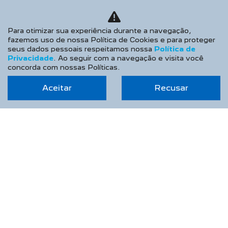
Peugeot Partner Rapid
ESTOQUE
Para otimizar sua experiência durante a navegação,
Seminovos
fazemos uso de nossa Política de Cookies e para proteger
seus dados pessoais respeitamos nossa
Política de
OFERTAS
Privacidade
. Ao seguir com a navegação e visita você
concorda com nossas Políticas.
VENDAS DIRETAS
Aceitar
Recusar
Autoescolas
CNPJ e Microempreendedores
Governo
Locadoras
Produtor Rural
Taxistas
PEUGEOT INCLUSÃO
SOLUÇÕES FINANCEIRAS