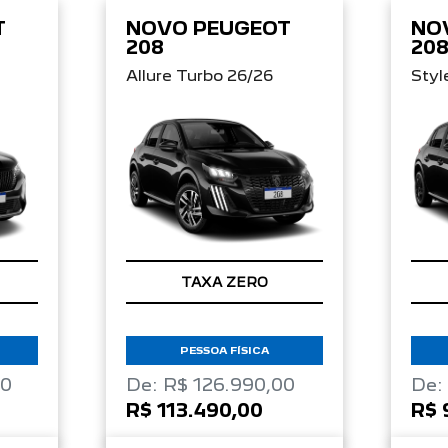
T
NOVO PEUGEOT
NO
208
20
Allure Turbo 26/26
Styl
TAXA ZERO
PESSOA FÍSICA
00
De: R$ 126.990,00
De:
R$ 113.490,00
R$ 