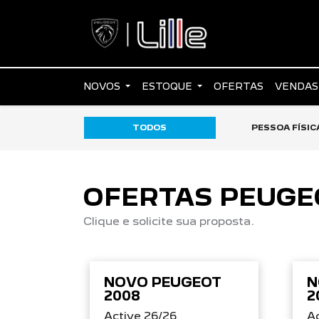
NOVOS
ESTOQUE
OFERTAS
VENDAS
TODOS
PESSOA FÍSIC
OFERTAS PEUGE
Clique e solicite sua proposta.
NOVO PEUGEOT
N
2008
2
Active 26/26
Ac