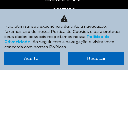
COMPARATIVO
AGENDE UM TEST DRIVE
Para otimizar sua experiência durante a navegação,
No trânsito, enxergar o outro salva
fazemos uso de nossa Política de Cookies e para proteger
seus dados pessoais respeitamos nossa
Política de
vidas.
Privacidade
. Ao seguir com a navegação e visita você
concorda com nossas Políticas.
Aceitar
Recusar
Desenvolvido pela DEALERSPACE ® Direitos Reservados.