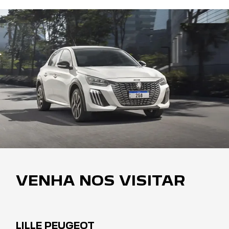
VENHA NOS VISITAR
LILLE PEUGEOT
Rua General Rondon, 1347 - Quitandinha
Petrópolis - Rio de Janeiro
COMO CHEGAR
TELEFONE
(24) 2104-9900
WHASTAPP
(24) 2104-9901